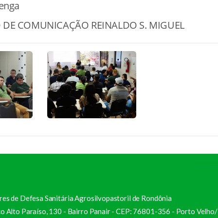
renga
 DE COMUNICAÇÃO REINALDO S. MIGUEL
res de Defesa Sanitária Agrosilvopastoril de Rondônia
o Alto Paraíso, 130 - Bairro Panair - CEP: 76801-356 - Porto Velho