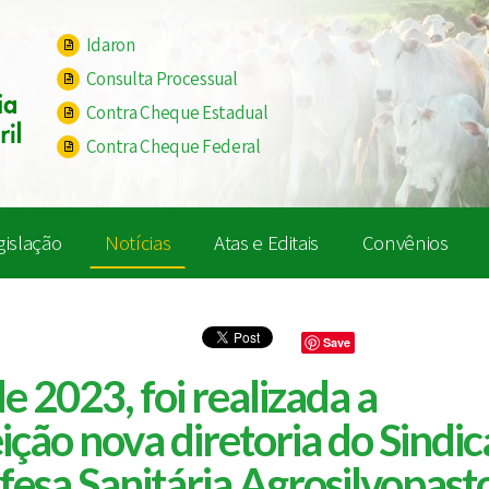
Idaron
Consulta Processual
Contra Cheque Estadual
Contra Cheque Federal
gislação
Notícias
Atas e Editais
Convênios
Save
e 2023, foi realizada a
ição nova diretoria do Sindic
esa Sanitária Agrosilvopasto