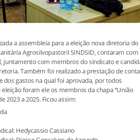
izada a assembleia para a eleição nova diretoria do
Sanitária Agrosilvopastoril SINDSID, contaram com
al, juntamento com membros do sindicato e candid
retoria. Também foi realizado a prestação de conta
e dos gastos na qual foi aprovada, por todos
 eleição foram ele os membros da chapa “União
de 2023 a 2025. Ficou assim:
nda
ndical: Hedycassio Cassiano
ndical: Diesse Gonçalves de Azevedo