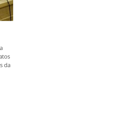
 a
atos
s da