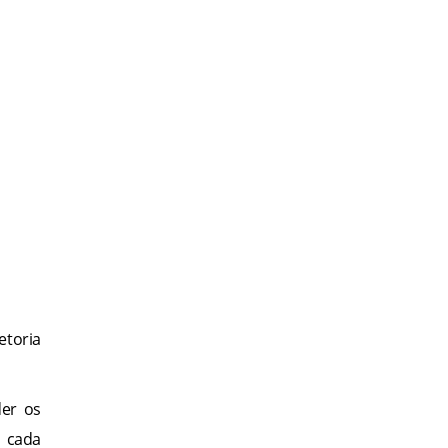
etoria
der os
r cada