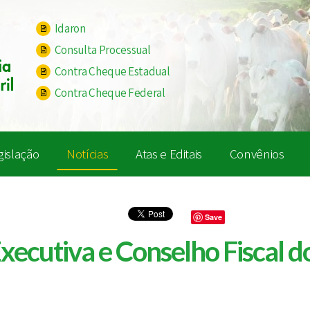
Idaron
Consulta Processual
Contra Cheque Estadual
Contra Cheque Federal
gislação
Notícias
Atas e Editais
Convênios
Save
Executiva e Conselho Fiscal d