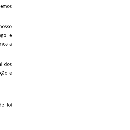
iremos
 nosso
ogo e
rmos a
al dos
ção e
de foi