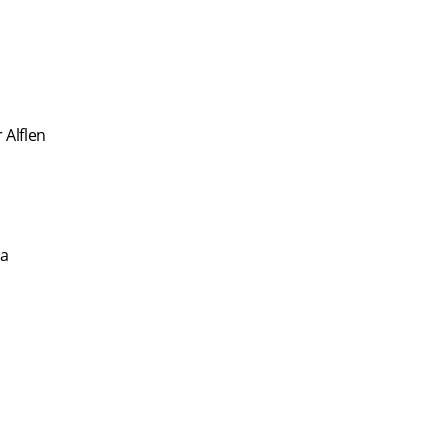
Alflen
va