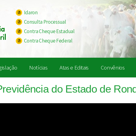
Idaron
Consulta Processual
Contra Cheque Estadual
Contra Cheque Federal
gislação
Notícias
Atas e Editais
Convênios
Previdência do Estado de Rond