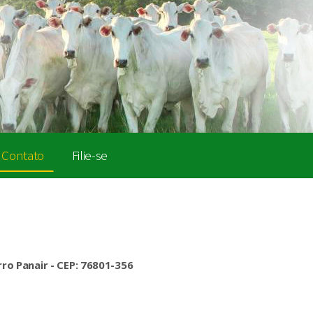
Contato
Filie-se
irro Panair - CEP: 76801-356