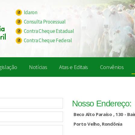
Idaron
Consulta Processual
Contra Cheque Estadual
Contra Cheque Federal
gislação
Notícias
Atas e Editais
Convênios
Nosso Endereço:
Beco Alto Paraíso , 130 - Ba
Porto Velho, Rondônia