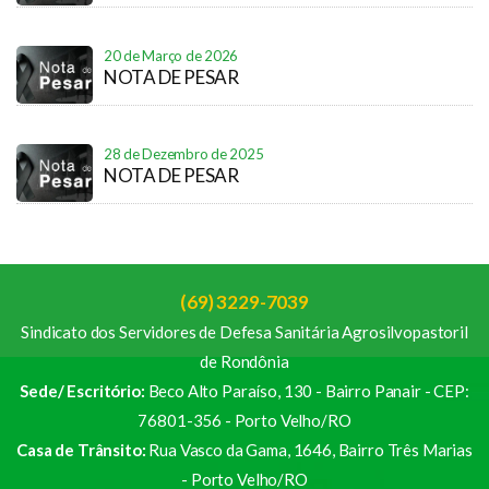
20 de Março de 2026
NOTA DE PESAR
28 de Dezembro de 2025
NOTA DE PESAR
(69) 3229-7039
Sindicato dos Servidores de Defesa Sanitária Agrosilvopastoril
de Rondônia
Sede/ Escritório:
Beco Alto Paraíso, 130 - Bairro Panair - CEP:
76801-356 - Porto Velho/RO
Casa de Trânsito:
Rua Vasco da Gama, 1646, Bairro Três Marias
- Porto Velho/RO